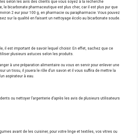
les selon les avis des clients que vous soyez à la recherche
, le bicarbonate pharmaceutique est plus cher, car il est plus pur que
 environ 2 eur pour 100 g, en pharmacie ou parapharmacie. Vous pouvez
isez sur la qualité en faisant un nettoyage écolo au bicarbonate soude.
il est important de savoir lequel choisir. En effet, sachez que ce
iliser plusieurs astuces selon les produits.
langer à une préparation alimentaire ou vous en servir pour enlever une
r un tissu, il jouera le rôle d’un savon et il vous suffira de mettre la
d’un aspirateur à eau.
 dents ou nettoyer l’argenterie d’après les avis de plusieurs utilisateurs
égumes avant de les cuisiner, pour votre linge et textiles, vos vitres ou