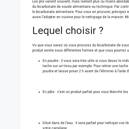
Les prix varient souvent, mais restent plus ou moins abordab
du bicarbonate de soude alimentaire ou technique. Par contre
le bicarbonate alimentaire. Pour vous en procurer, prévoyez
aussi l’adopter en cuisine pour le nettoyage de la maison. M
Lequel choisir ?
Vu que vous savez où vous procurez du bicarbonate de soude, 
produit existe sous différentes formes et que vous pourrez ut
En poudre : il vous sera très utile si vous devez le mé
tache sur un tissu par exemple. Pour retirer une tache su
poudre et laisse poser 2 h avant de l’éliminer à l’aide 
En pâte : c’est un produit parfait pour vous blanchir les
Dilué dans de l’eau : il sera parfait pour nettoyer vos l
votre carrelage.